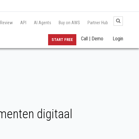
 Review
API
AI Agents
Buy on AWS
Partner Hub
Call | Demo
Login
START FREE
menten digitaal