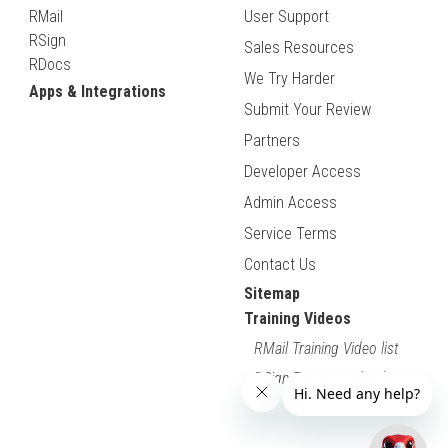
RMail
User Support
RSign
Sales Resources
RDocs
We Try Harder
Apps & Integrations
Submit Your Review
Partners
Developer Access
Admin Access
Service Terms
Contact Us
Sitemap
Training Videos
RMail Training Video list
RSign Training Video list