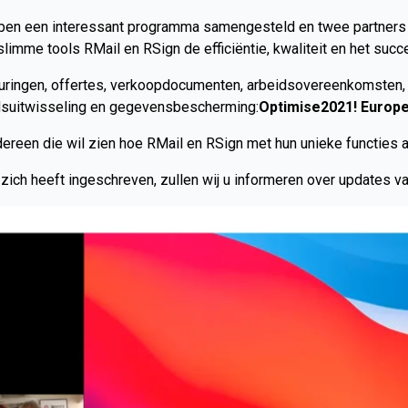
en een interessant programma samengesteld en twee partners ui
limme tools RMail en RSign de efficiëntie, kwaliteit en het suc
ringen, offertes, verkoopdocumenten, arbeidsovereenkomsten, v
suitwisseling en gegevensbescherming:
Optimise2021! Europ
dereen die wil zien hoe RMail en RSign met hun unieke functies 
zich heeft ingeschreven, zullen wij u informeren over updates v