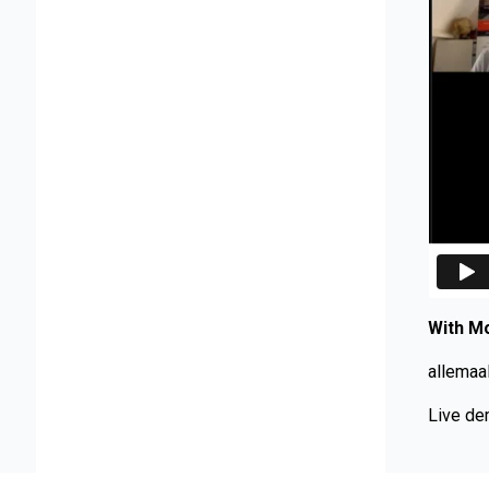
With Mo
allemaal
Live de